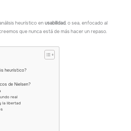
nálisis heurístico en
usabilidad
, o sea, enfocado al
, creemos que nunca está de más hacer un repaso.
is heurístico?
icos de Nielsen?
a
mundo real
 la libertad
es