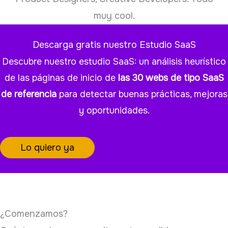
muy cool.
Descarga gratis nuestro Estudio SaaS
Descubre nuestro estudio SaaS: un análisis heurístico
de las páginas de inicio de
las 30 webs de tipo SaaS
de referencia
para detectar buenas prácticas, mejoras
y oportunidades.
Lo quiero ya
¿Comenzamos?