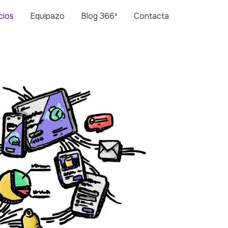
cios
Equipazo
Blog 366º
Contacta