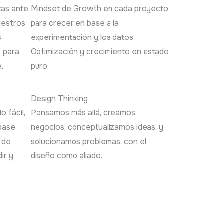
tas ante
Mindset de Growth en cada proyecto
uestros
para crecer en base a la
s
experimentación y los datos.
, para
Optimización y crecimiento en estado
.
puro.
Design Thinking
 fácil,
Pensamos más allá, creamos
 base
negocios, conceptualizamos ideas, y
 de
solucionamos problemas, con el
ir y
diseño como aliado.