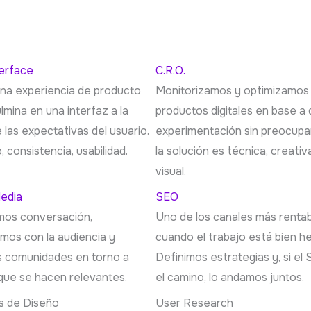
terface
C.R.O.
na experiencia de producto
Monitorizamos y optimizamos
ulmina en una interfaz a la
productos digitales en base a 
e las expectativas del usuario.
experimentación sin preocupa
o, consistencia, usabilidad.
la solución es técnica, creativ
visual.
Media
SEO
os conversación,
Uno de los canales más renta
mos con la audiencia y
cuando el trabajo está bien h
 comunidades en torno a
Definimos estrategias y, si el
que se hacen relevantes.
el camino, lo andamos juntos.
s de Diseño
User Research