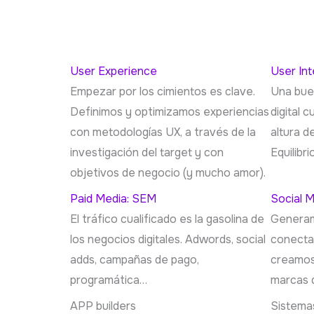
User Experience
User In
Empezar por los cimientos es clave.
Una bue
Definimos y optimizamos experiencias
digital c
con metodologías UX, a través de la
altura d
investigación del target y con
Equilibri
objetivos de negocio (y mucho amor).
Paid Media: SEM
Social 
El tráfico cualificado es la gasolina de
Generam
los negocios digitales. Adwords, social
conecta
adds, campañas de pago,
creamos
programática…
marcas 
APP builders
Sistema