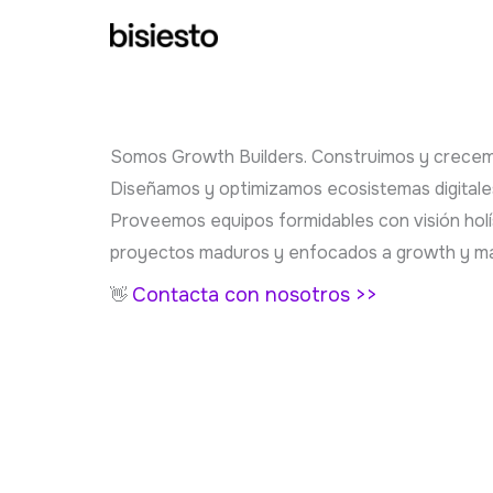
Ir
al
contenido
Somos Growth Builders. Construimos y crecem
Diseñamos y optimizamos ecosistemas digitale
Proveemos equipos formidables con visión holís
proyectos maduros y enfocados a growth y ma
Contacta con nosotros >>
👋