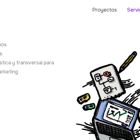
Proyectos
Servi
os.
s.
tica y transversal para
rketing.