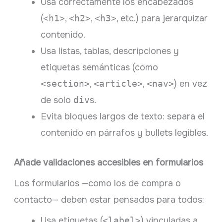
Usa correctamente los encabezados
(
<h1>
,
<h2>
,
<h3>
, etc.) para jerarquizar
contenido.
Usa listas, tablas, descripciones y
etiquetas semánticas (como
<section>
,
<article>
,
<nav>
) en vez
de solo
div
s.
Evita bloques largos de texto: separa el
contenido en párrafos y bullets legibles.
Añade validaciones accesibles en formularios
Los formularios —como los de compra o
contacto— deben estar pensados para todos:
Usa etiquetas (
<label>
) vinculadas a