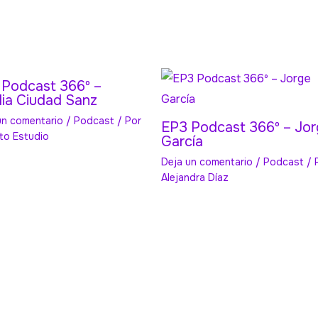
 Podcast 366º –
ia Ciudad Sanz
un comentario
/
Podcast
/ Por
EP3 Podcast 366º – Jo
sto Estudio
García
Deja un comentario
/
Podcast
/ 
Alejandra Díaz