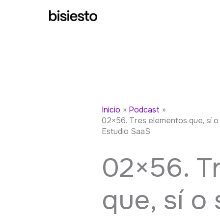
Ir
al
contenido
Inicio
Podcast
02×56. Tres elementos que, sí o
Estudio SaaS
02×56. T
que, sí o