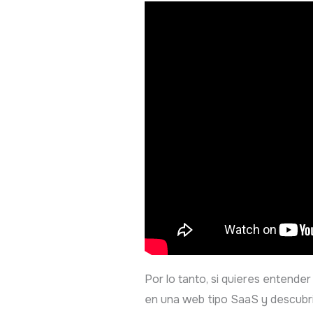
Por lo tanto, si quieres entende
en una web tipo SaaS y descubr