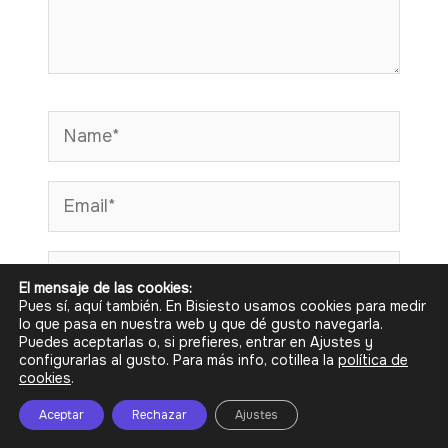
Name*
Email*
Web
El mensaje de las cookies:
Pues sí, aquí también. En Bisiesto usamos cookies para medir
lo que pasa en nuestra web y que dé gusto navegarla.
Guarda mi nombre, correo electrónico
Puedes aceptarlas o, si prefieres, entrar en Ajustes y
configurarlas al gusto. Para
más info, cotillea la
política de
y web en este navegador para la próxima
cookies
.
vez que comente.
Aceptar
Rechazar
Ajustes