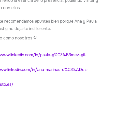
endo la esencia de lo presencial, pudiendo visitar y
 con ellos.
 te recomendamos apuntes bien porque Ana y Paula
st y no dejarte indiferente.
to como nosotros 💛
//www.linkedin.com/in/paula-g%C3%B3mez-gil-
www.linkedin.com/in/ana-marinas-d%C3%ADez-
esto.es/