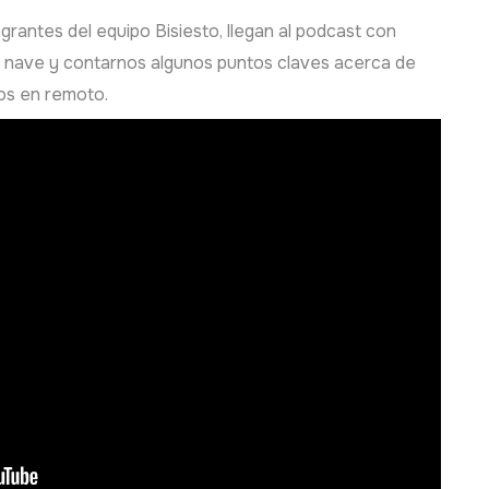
rantes del equipo Bisiesto, llegan al podcast con
 nave y contarnos algunos puntos claves acerca de
os en remoto.