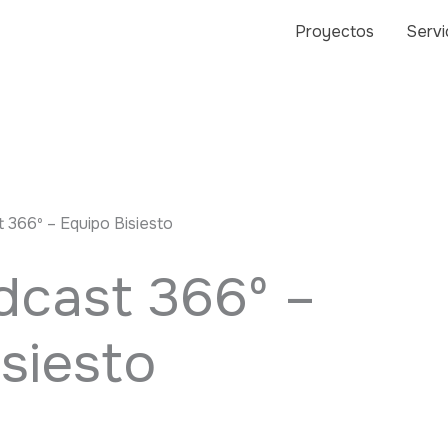
Proyectos
Servi
 366º – Equipo Bisiesto
dcast 366º –
siesto