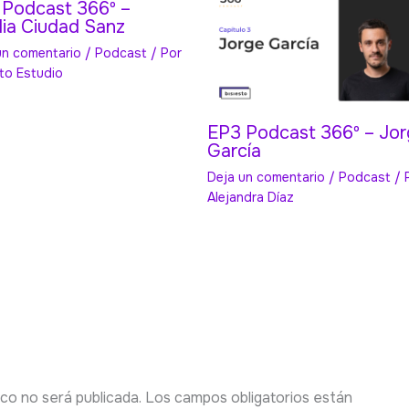
 Podcast 366º –
ia Ciudad Sanz
un comentario
/
Podcast
/ Por
sto Estudio
EP3 Podcast 366º – Jo
García
Deja un comentario
/
Podcast
/ 
Alejandra Díaz
co no será publicada.
Los campos obligatorios están